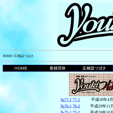
HOME>広報誌つばさ
平成30年4
№77-1
77-2
№76-1
76-2
平成29年11
№75-1
75-2
平成29年10